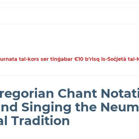
rnata tal-kors ser tinġabar €10 b’risq Is-Soċjetà tal-
Gregorian Chant Notat
nd Singing the Neum
l Tradition