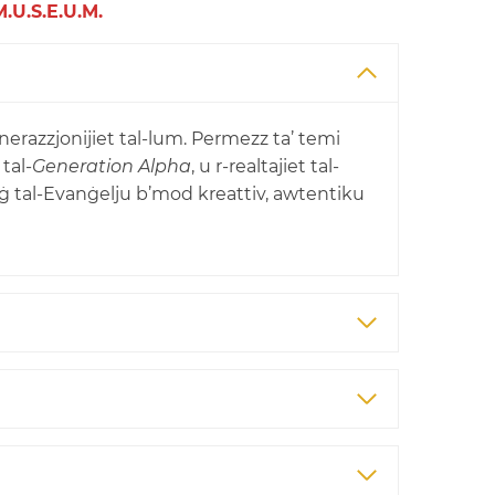
M.U.S.E.U.M.
-ġenerazzjonijiet tal-lum. Permezz ta’ temi
 tal-
Generation Alpha
, u r-realtajiet tal-
ġġ tal-Evanġelju b’mod kreattiv, awtentiku